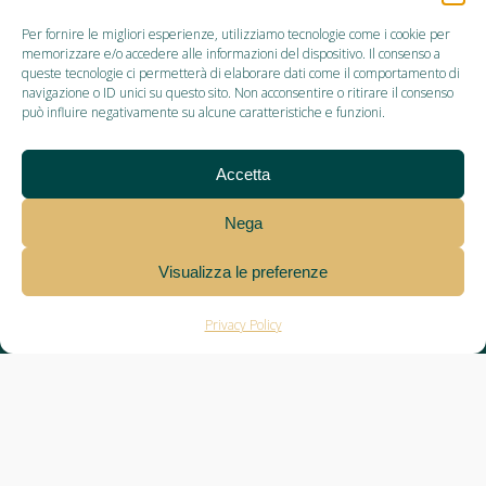
Per fornire le migliori esperienze, utilizziamo tecnologie come i cookie per
memorizzare e/o accedere alle informazioni del dispositivo. Il consenso a
queste tecnologie ci permetterà di elaborare dati come il comportamento di
navigazione o ID unici su questo sito. Non acconsentire o ritirare il consenso
può influire negativamente su alcune caratteristiche e funzioni.
Accetta
Festa Mamma
Nega
Visualizza le preferenze
Privacy Policy
ANGELINA'S
NEGOZIO
SEDE
BLOG
TRENTO
VEZZANO
PRODUTTIVA
E NEWS
Blog & News